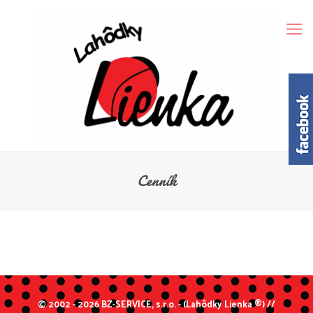
Cenník
© 2002 - 2026 BZ-SERVICE, s.r.o. - (Lahôdky Lienka ®) //