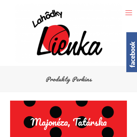
Produkty Perkins
Majonéza, Tatárska