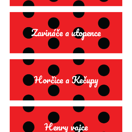
Zavináče a utopence
Horčice a Kečupy
Henry vajce