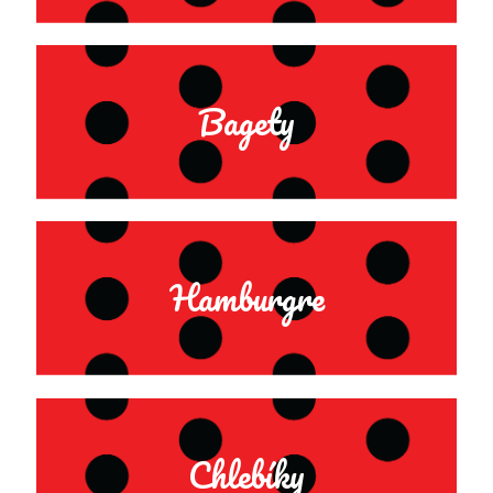
Bagety
Hamburgre
Chlebíky