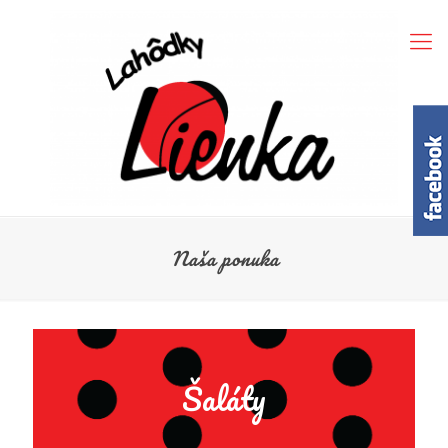
Naša ponuka
Šaláty