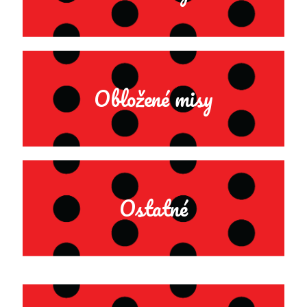
Obložené misy
Ostatné